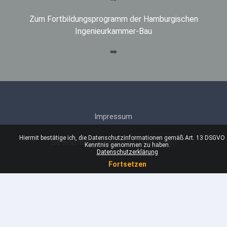
Zum Fortbildungsprogramm der Hamburgischen
Ingenieurkammer-Bau
➡️
Impressum
Hiermit bestätige ich, die Datenschutzinformationen gemäß Art. 13 DSGVO 
Sie sind nicht angemeldet. (
Anmelden
)
Kenntnis genommen zu haben.
Datenschutzerklärung
Fortsetzen
Deutsch ‎(de)‎
Deutsch ‎(de)‎
English ‎(en)‎
Datenschutzerklärung
Standarddesign