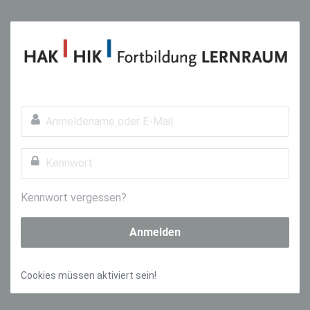
Zum Hauptinhalt
Anmeldename oder E-Mail
Kennwort
Kennwort vergessen?
Anmelden
Cookies müssen aktiviert sein!